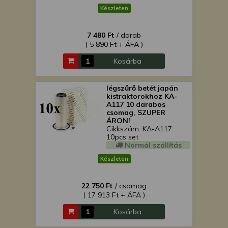
Készleten
7 480 Ft
/ darab
( 5 890 Ft + ÁFA )
Kosárba
légszűrő betét japán
kistraktorokhoz KA-
A117 10 darabos
csomag, SZUPER
ÁRON!
Cikkszám: KA-A117
10pcs set
Normál szállítás
Készleten
22 750 Ft
/ csomag
( 17 913 Ft + ÁFA )
Kosárba