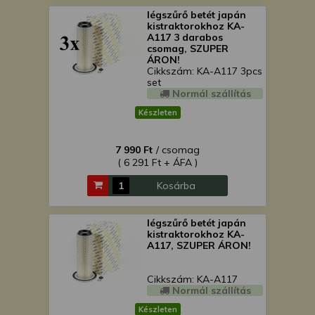
légszűrő betét japán
kistraktorokhoz KA-
A117 3 darabos
csomag, SZUPER
ÁRON!
Cikkszám: KA-A117 3pcs
set
Normál szállítás
Készleten
7 990 Ft
/ csomag
( 6 291 Ft + ÁFA )
Kosárba
légszűrő betét japán
kistraktorokhoz KA-
A117, SZUPER ÁRON!
Cikkszám: KA-A117
Normál szállítás
Készleten