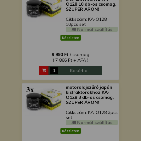
O128 10 db-os csomag,
SZUPER ÁRON!
Cikkszám: KA-O128
10pcs set
Normál szállítás
Készleten
9 990 Ft
/ csomag
( 7 866 Ft + ÁFA )
Kosárba
motorolajszűrő japán
kistraktorokhoz KA-
O128 3 db-os csomag,
SZUPER ÁRON!
Cikkszám: KA-O128 3pcs
set
Normál szállítás
Készleten