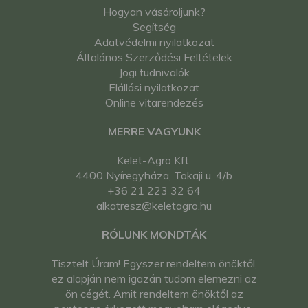
Hogyan vásároljunk?
Segítség
Adatvédelmi nyilatkozat
Általános Szerződési Feltételek
Jogi tudnivalók
Elállási nyilatkozat
Online vitarendezés
MERRE VAGYUNK
Kelet-Agro Kft.
4400 Nyíregyháza, Tokaji u. 4/b
+36 21 223 32 64
alkatresz@keletagro.hu
RÓLUNK MONDTÁK
Tisztelt Úram! Egyszer rendeltem önöktől,
ez alapján nem igazán tudom elemezni az
ön cégét. Amit rendeltem önöktől az