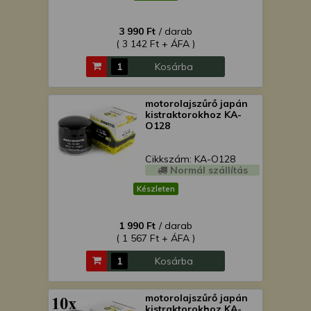
3 990 Ft
/ darab
( 3 142 Ft + ÁFA )
Kosárba
motorolajszűrő japán
kistraktorokhoz KA-
O128
Cikkszám: KA-O128
Normál szállítás
Készleten
1 990 Ft
/ darab
( 1 567 Ft + ÁFA )
Kosárba
motorolajszűrő japán
kistraktorokhoz KA-