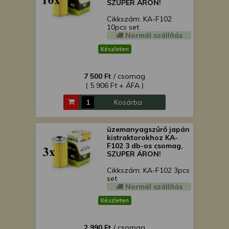
SZUPER ÁRON!
Cikkszám: KA-F102
10pcs set
Normál szállítás
Készleten
7 500 Ft
/ csomag
( 5 906 Ft + ÁFA )
Kosárba
üzemanyagszűrő japán
kistraktorokhoz KA-
F102 3 db-os csomag,
SZUPER ÁRON!
Cikkszám: KA-F102 3pcs
set
Normál szállítás
Készleten
2 990 Ft
/ csomag