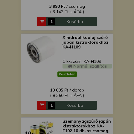
3 990 Ft
/ csomag
( 3 142 Ft + ÁFA )
Kosárba
X hidraulikaolaj szűrő
japán kistraktorokhoz
KA-H109
Cikkszám: KA-H109
Normál szállítás
Készleten
10 605 Ft
/ darab
( 8 350 Ft + ÁFA )
Kosárba
üzemanyagszűrő japán
kistraktorokhoz KA-
F102 10 db-os csomag,