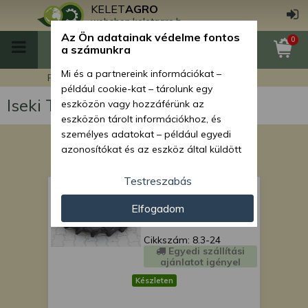
KELET
AGRO
webshop.keletagro.hu
Az Ön adatainak védelme fontos
0
a számunkra
Mi és a partnereink információkat –
Főoldal
Iseki TU185 japán kistraktor
például cookie-kat – tárolunk egy
Iseki TU185 japán kistraktor
eszközön vagy hozzáférünk az
eszközön tárolt információkhoz, és
személyes adatokat – például egyedi
azonosítókat és az eszköz által küldött
alapvető információkat – kezelünk
személyre szabott hirdetések és
Testreszabás
Gumi 8.3-24
tartalom nyújtásához, hirdetés- és
Elfogadom
tartalomméréshez, nézettségi adatok
gyűjtéséhez, valamint termékek
kifejlesztéséhez és a termékek
Cikkszám: 8.3-24
Egyedi szállítási
javításához. Az Ön engedélyével mi és a
ajánlatot igényel
partnereink eszközleolvasásos
Készleten
módszerrel szerzett pontos geolokációs
adatokat és azonosítási információkat