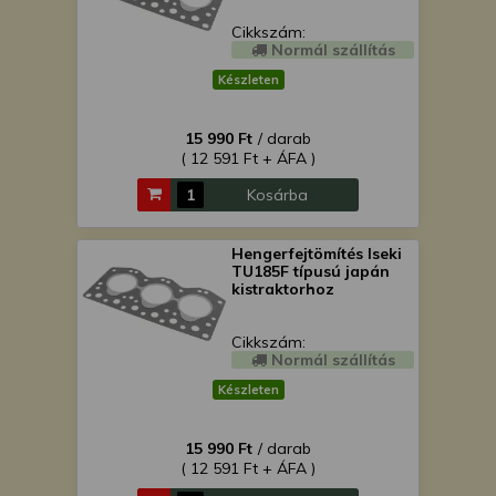
Cikkszám:
Normál szállítás
Készleten
15 990 Ft
/ darab
( 12 591 Ft + ÁFA )
Kosárba
Hengerfejtömítés Iseki
TU185F típusú japán
kistraktorhoz
Cikkszám:
Normál szállítás
Készleten
15 990 Ft
/ darab
( 12 591 Ft + ÁFA )