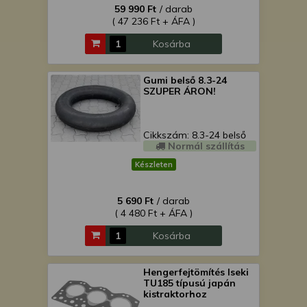
is felhasználhatunk. A megfelelő helyre
59 990 Ft
/ darab
( 47 236 Ft + ÁFA )
kattintva hozzájárulhat ahhoz, hogy mi
és a partnereink a fent leírtak szerint
Kosárba
adatkezelést végezzünk. Másik
lehetőségként a hozzájárulás
Gumi belső 8.3-24
megadása vagy elutasítása előtt
SZUPER ÁRON!
részletesebb információkhoz juthat, és
megváltoztathatja beállításait. Felhívjuk
figyelmét, hogy személyes adatainak
Cikkszám: 8.3-24 belső
bizonyos kezeléséhez nem feltétlenül
Normál szállítás
szükséges az Ön hozzájárulása, de
Készleten
jogában áll tiltakozni az ilyen jellegű
adatkezelés ellen. A beállításai csak erre
5 690 Ft
/ darab
a weboldalra érvényesek. Erre a
( 4 480 Ft + ÁFA )
webhelyre visszatérve vagy az
adatvédelmi szabályzatunk segítségével
Kosárba
bármikor megváltoztathatja a
beállításait.
Hengerfejtömítés Iseki
TU185 típusú japán
kistraktorhoz