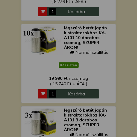
( 6 276 Ft + ÁFA )
Kosárba
légszűrő betét japán
kistraktorokhoz KA-
A101 10 darabos
csomag, SZUPER
ÁRON!
Normál szállítás
Készleten
19 990 Ft
/ csomag
( 15 740 Ft + ÁFA )
Kosárba
légszűrő betét japán
kistraktorokhoz KA-
A101 3 darabos
csomag, SZUPER
ÁRON!
Normál szállítás