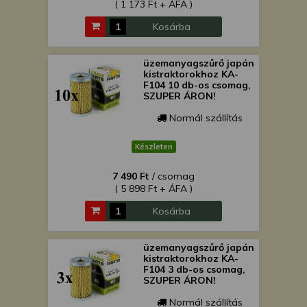
( 1 173 Ft + ÁFA )
Kosárba
üzemanyagszűrő japán
kistraktorokhoz KA-
F104 10 db-os csomag,
SZUPER ÁRON!
Normál szállítás
Készleten
7 490 Ft
/ csomag
( 5 898 Ft + ÁFA )
Kosárba
üzemanyagszűrő japán
kistraktorokhoz KA-
F104 3 db-os csomag,
SZUPER ÁRON!
Normál szállítás