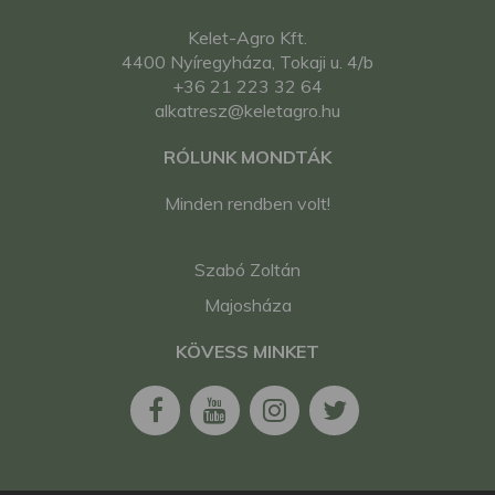
Kelet-Agro Kft.
4400 Nyíregyháza, Tokaji u. 4/b
+36 21 223 32 64
alkatresz@keletagro.hu
RÓLUNK MONDTÁK
Minden rendben volt!
Szabó Zoltán
Majosháza
KÖVESS MINKET