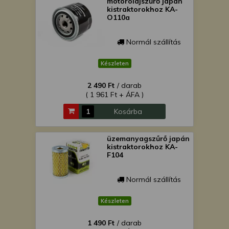
motorolajszűrő japán
kistraktorokhoz KA-
O110a
Normál szállítás
Készleten
2 490 Ft
/ darab
( 1 961 Ft + ÁFA )
Kosárba
üzemanyagszűrő japán
kistraktorokhoz KA-
F104
Normál szállítás
Készleten
1 490 Ft
/ darab