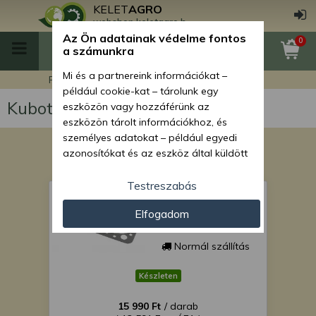
KELET
AGRO
webshop.keletagro.hu
Az Ön adatainak védelme fontos
0
a számunkra
Mi és a partnereink információkat –
Főoldal
Kubota L1-185 japán kistraktor
például cookie-kat – tárolunk egy
Kubota L1-185 japán kistraktor
eszközön vagy hozzáférünk az
eszközön tárolt információkhoz, és
személyes adatokat – például egyedi
azonosítókat és az eszköz által küldött
alapvető információkat – kezelünk
személyre szabott hirdetések és
Testreszabás
Hengerfejtömítés
tartalom nyújtásához, hirdetés- és
Kubota L1-185 típusú
japán kiskistraktorhoz
Elfogadom
tartalomméréshez, nézettségi adatok
gyűjtéséhez, valamint termékek
kifejlesztéséhez és a termékek
Normál szállítás
javításához. Az Ön engedélyével mi és a
partnereink eszközleolvasásos
Készleten
módszerrel szerzett pontos geolokációs
15 990 Ft
/ darab
adatokat és azonosítási információkat