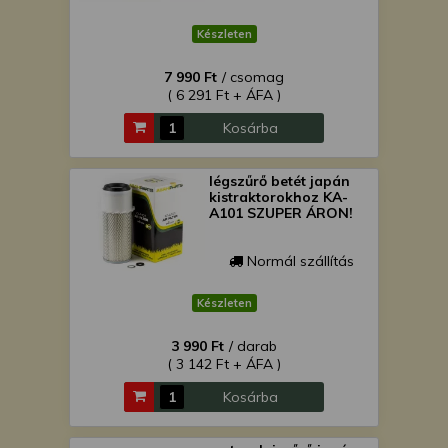
Készleten
7 990 Ft
/ csomag
( 6 291 Ft + ÁFA )
Kosárba
légszűrő betét japán
kistraktorokhoz KA-
A101 SZUPER ÁRON!
Normál szállítás
Készleten
3 990 Ft
/ darab
( 3 142 Ft + ÁFA )
Kosárba