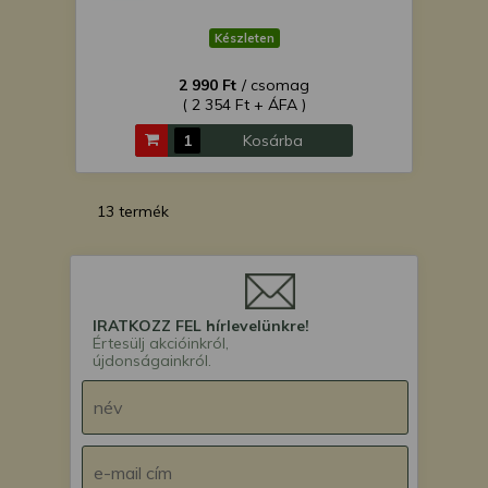
Készleten
2 990 Ft
/ csomag
( 2 354 Ft + ÁFA )
Kosárba
13 termék
IRATKOZZ FEL hírlevelünkre!
Értesülj akcióinkról,
újdonságainkról.