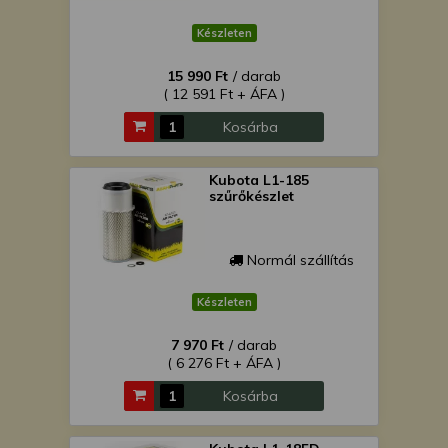
Készleten
15 990 Ft
/ darab
( 12 591 Ft + ÁFA )
Kosárba
Kubota L1-185
szűrőkészlet
Normál szállítás
Készleten
7 970 Ft
/ darab
( 6 276 Ft + ÁFA )
Kosárba