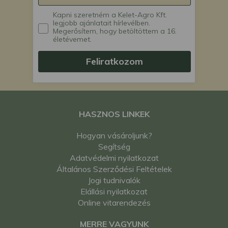
Kapni szeretném a Kelet-Agro Kft.
legjobb ajánlatait hírlevélben.
Megerősítem, hogy betöltöttem a 16.
életévemet.
Feliratkozom
HASZNOS LINKEK
Hogyan vásároljunk?
Segítség
Adatvédelmi nyilatkozat
Általános Szerződési Feltételek
Jogi tudnivalók
Elállási nyilatkozat
Online vitarendezés
MERRE VAGYUNK