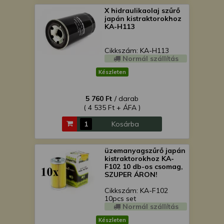
X hidraulikaolaj szűrő
japán kistraktorokhoz
KA-H113
Cikkszám: KA-H113
Normál szállítás
Készleten
5 760 Ft
/ darab
( 4 535 Ft + ÁFA )
Kosárba
üzemanyagszűrő japán
kistraktorokhoz KA-
F102 10 db-os csomag,
SZUPER ÁRON!
Cikkszám: KA-F102
10pcs set
Normál szállítás
Készleten