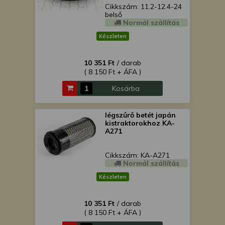
Cikkszám: 11.2-12.4-24
belső
Normál szállítás
Készleten
10 351 Ft
/ darab
( 8 150 Ft + ÁFA )
Kosárba
légszűrő betét japán
kistraktorokhoz KA-
A271
Cikkszám: KA-A271
Normál szállítás
Készleten
10 351 Ft
/ darab
( 8 150 Ft + ÁFA )