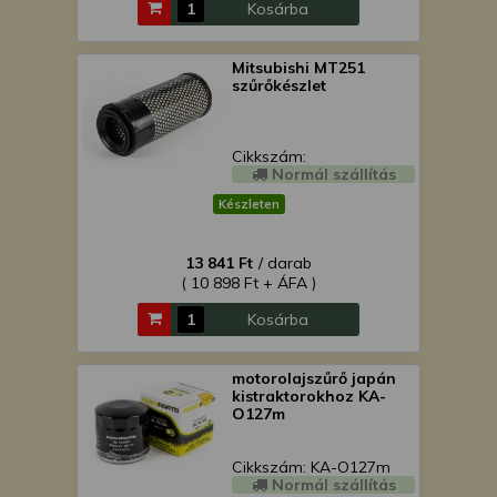
Kosárba
Mitsubishi MT251
szűrőkészlet
Cikkszám:
Normál szállítás
Készleten
13 841 Ft
/ darab
( 10 898 Ft + ÁFA )
Kosárba
motorolajszűrő japán
kistraktorokhoz KA-
O127m
Cikkszám: KA-O127m
Normál szállítás