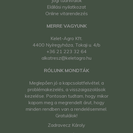
Jogi tudnivalók
Elállási nyilatkozat
Online vitarendezés
MERRE VAGYUNK
Kelet-Agro Kft.
4400 Nyíregyháza, Tokaji u. 4/b
+36 21 223 32 64
alkatresz@keletagro.hu
RÓLUNK MONDTÁK
Meglepően jó a kapcsolatfelvétel, a
problémakezelés, a visszaigazolások
kezelése. Pontosan tudtam, hogy mikor
kapom meg a megrendelt árut, hogy
minden rendben van a rendelésemmel.
Gratulálok!
Zadravecz Károly