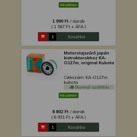
Készleten
1 990 Ft
/ darab
( 1 567 Ft + ÁFA )
Kosárba
Motorolajszűrő japán
kistraktorokhoz KA-
O127m, original Kubota
Cikkszám: KA-O127m
kubota
Normál szállítás
Készleten
8 802 Ft
/ darab
( 6 931 Ft + ÁFA )
Kosárba