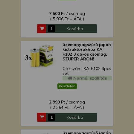
7 500 Ft
/ csomag
( 5 906 Ft + ÁFA )
Kosárba
üzemanyagszűrő japán
kistraktorokhoz KA-
F102 3 db-os csomag,
SZUPER ÁRON!
Cikkszám: KA-F102 3pcs
set
Normál szállítás
Készleten
2 990 Ft
/ csomag
( 2 354 Ft + ÁFA )
Kosárba
üzemanyagszűrő japán