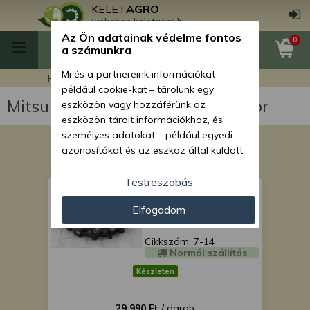
KELET
AGRO
webshop.keletagro.hu
Az Ön adatainak védelme fontos
0
a számunkra
Mi és a partnereink információkat –
Főoldal
Mitsubishi MT251 japán kistraktor
például cookie-kat – tárolunk egy
Mitsubishi MT251 japán kistraktor
eszközön vagy hozzáférünk az
eszközön tárolt információkhoz, és
személyes adatokat – például egyedi
azonosítókat és az eszköz által küldött
alapvető információkat – kezelünk
személyre szabott hirdetések és
Testreszabás
Gumi 7-14 SZUPER
tartalom nyújtásához, hirdetés- és
ÁRON!
Elfogadom
tartalomméréshez, nézettségi adatok
gyűjtéséhez, valamint termékek
kifejlesztéséhez és a termékek
Cikkszám: 7-14
Normál szállítás
javításához. Az Ön engedélyével mi és a
partnereink eszközleolvasásos
Készleten
módszerrel szerzett pontos geolokációs
adatokat és azonosítási információkat
29 990 Ft
/ darab