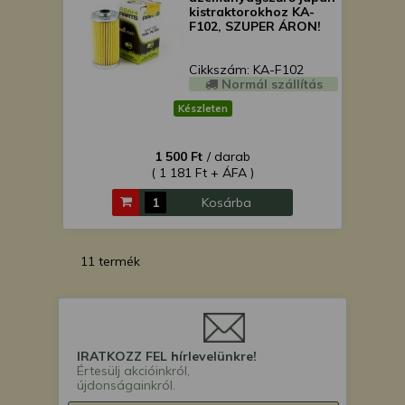
kistraktorokhoz KA-
F102, SZUPER ÁRON!
Cikkszám: KA-F102
Normál szállítás
Készleten
1 500 Ft
/ darab
( 1 181 Ft + ÁFA )
Kosárba
11 termék
IRATKOZZ FEL hírlevelünkre!
Értesülj akcióinkról,
újdonságainkról.