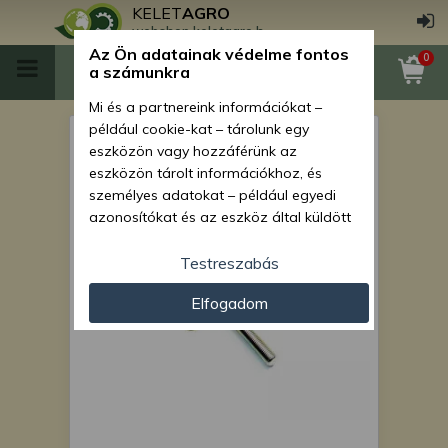
KELET
AGRO
webshop.keletagro.hu
Az Ön adatainak védelme fontos
0
a számunkra
Mi és a partnereink információkat –
például cookie-kat – tárolunk egy
mélységhatároló menetes
eszközön vagy hozzáférünk az
tengely
eszközön tárolt információkhoz, és
személyes adatokat – például egyedi
azonosítókat és az eszköz által küldött
alapvető információkat – kezelünk
személyre szabott hirdetések és
Testreszabás
tartalom nyújtásához, hirdetés- és
Elfogadom
tartalomméréshez, nézettségi adatok
gyűjtéséhez, valamint termékek
kifejlesztéséhez és a termékek
javításához. Az Ön engedélyével mi és a
partnereink eszközleolvasásos
módszerrel szerzett pontos geolokációs
adatokat és azonosítási információkat