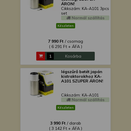
ÁRON!
Cikkszám: KA-A101 3pcs
set
Normál szállítás
Készleten
7 990 Ft
/ csomag
( 6 291 Ft + ÁFA )
Kosárba
légszűrő betét japán
kistraktorokhoz KA-
A101 SZUPER ÁRON!
Cikkszám: KA-A101
Normál szállítás
Készleten
3 990 Ft
/ darab
( 3 142 Ft + ÁFA )