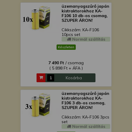
üzemanyagszűrő japán
kistraktorokhoz KA-
F106 10 db-os csomag,
SZUPER ÁRON!
Cikkszám: KA-F106
10pcs set
Normál szállítás
Készleten
7 490 Ft
/ csomag
( 5 898 Ft + ÁFA )
Kosárba
üzemanyagszűrő japán
kistraktorokhoz KA-
F106 3 db-os csomag,
SZUPER ÁRON!
Cikkszám: KA-F106 3pcs
set
Normál szállítás