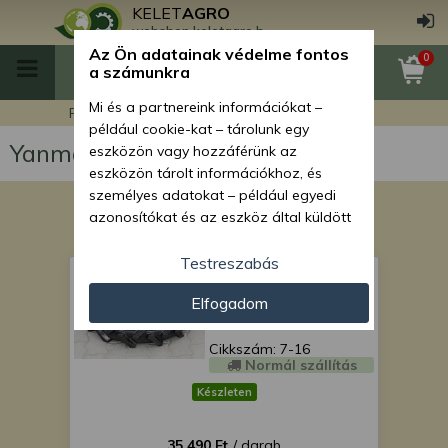
KELET
AGRO
webshop.keletagro.hu
Az Ön adatainak védelme fontos
0
a számunkra
Mi és a partnereink információkat –
Főoldal
Yanmar FX26D japán kistraktor
például cookie-kat – tárolunk egy
Yanmar FX26D japán kistraktor
eszközön vagy hozzáférünk az
eszközön tárolt információkhoz, és
személyes adatokat – például egyedi
azonosítókat és az eszköz által küldött
alapvető információkat – kezelünk
személyre szabott hirdetések és
Testreszabás
Gumi 7-16 SZUPER
tartalom nyújtásához, hirdetés- és
ÁRON!
Elfogadom
tartalomméréshez, nézettségi adatok
gyűjtéséhez, valamint termékek
kifejlesztéséhez és a termékek
Cikkszám: 7-16
Normál szállítás
javításához. Az Ön engedélyével mi és a
partnereink eszközleolvasásos
Készleten
módszerrel szerzett pontos geolokációs
adatokat és azonosítási információkat
35 490 Ft
/ darab