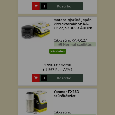
Kosárba
motorolajszűrő japán
kistraktorokhoz KA-
O127, SZUPER ÁRON!
Cikkszám: KA-O127
Normál szállítás
Készleten
1 990 Ft
/ darab
( 1 567 Ft + ÁFA )
Kosárba
Yanmar FX26D
szűrőkészlet
Cikkszám: