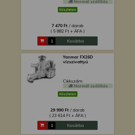
Normál szállítás
Készleten
7 470 Ft
/ darab
( 5 882 Ft + ÁFA )
Kosárba
Yanmar FX26D
vízszivattyú
Cikkszám:
Normál szállítás
Készleten
29 990 Ft
/ darab
( 23 614 Ft + ÁFA )
Kosárba