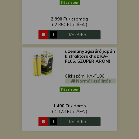
Készleten
2 990 Ft
/ csomag
( 2 354 Ft + ÁFA )
Kosárba
üzemanyagszűrő japán
kistraktorokhoz KA-
F106, SZUPER ÁRON!
Cikkszám: KA-F106
Normál szállítás
Készleten
1 490 Ft
/ darab
( 1 173 Ft + ÁFA )
Kosárba