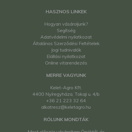
HASZNOS LINKEK
Hogyan vásároljunk?
Segítség
Adatvédelmi nyilatkozat
Általános Szerződési Feltételek
Jogi tudnivalók
Elállási nyilatkozat
Online vitarendezés
MERRE VAGYUNK
Kelet-Agro Kft.
4400 Nyíregyháza, Tokaji u. 4/b
+36 21 223 32 64
alkatresz@keletagro.hu
RÓLUNK MONDTÁK
Most először vásároltam Önöktől, és