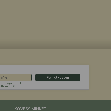
Feliratkozom
jobb ajánlatait
öttem a 16.
KÖVESS MINKET