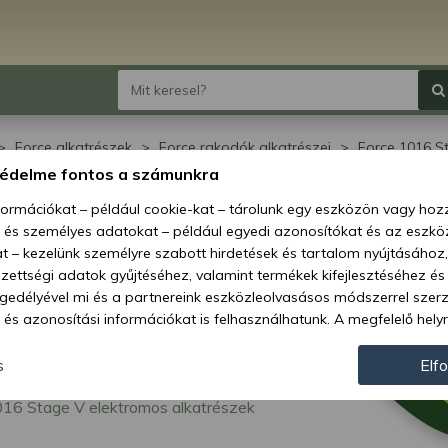
Force alkatrészek
Force rakodók alkatrészei
Force 1016 S
16 Stage V elektromos alkatrészek
védelme fontos a számunkra
ce 1016 Stage V
nformációkat – például cookie-kat – tárolunk egy eszközön vagy ho
, és személyes adatokat – például egyedi azonosítókat és az eszköz
ktromos alkatrészek
t – kezelünk személyre szabott hirdetések és tartalom nyújtásához,
ettségi adatok gyűjtéséhez, valamint termékek kifejlesztéséhez és
gedélyével mi és a partnereink eszközleolvasásos módszerrel szer
és azonosítási információkat is felhasználhatunk. A megfelelő helyr
hogy mi és a partnereink a fent leírtak szerint adatkezelést végezz
járulás megadása vagy elutasítása előtt részletesebb információkh
s
Elf
llításait. Felhívjuk figyelmét, hogy személyes adatainak bizonyos 
016 Stage V elektromos alkatrészek
az Ön hozzájárulása, de jogában áll tiltakozni az ilyen jellegű adatke
 a weboldalra érvényesek. Erre a webhelyre visszatérve vagy az ada