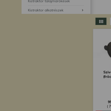
segítségével bármikor 
Kistraktor talajmarókések
Kistraktor alkatrészek
Sziv
(frö
9
( 