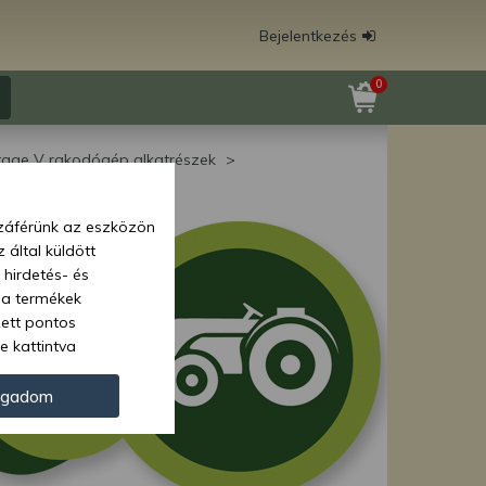
Bejelentkezés
0
tage V rakodógép alkatrészek
zzáférünk az eszközön
 által küldött
 hirdetés- és
 a termékek
zett pontos
e kattintva
ünk. Másik
oz juthat, és
ogadom
kezeléséhez nem
zelés ellen. A
tvédelmi szabályzatunk