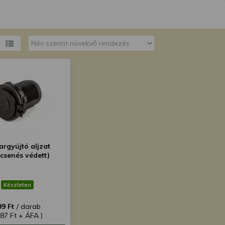
megváltoztathatja a beállításait.
argyújtó aljzat
ccsenés védett)
Készleten
99 Ft
/ darab
787 Ft + ÁFA )