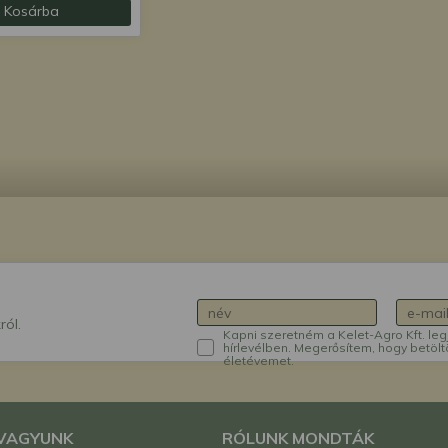
Kosárba
ról.
Kapni szeretném a Kelet-Agro Kft. leg
hírlevélben. Megerősítem, hogy betölt
életévemet.
 VAGYUNK
RÓLUNK MONDTÁK