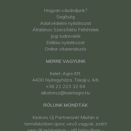
Hogyan vásároljunk?
Segítség
Adatvédelmi nyilatkozat
Általános Szerződési Feltételek
Jogi tudnivalók
Elállási nyilatkozat
Online vitarendezés
MERRE VAGYUNK
Kelet-Agro Kft.
4400 Nyíregyháza, Tokaji u. 4/b
+36 21 223 32 64
alkatresz@keletagro.hu
RÓLUNK MONDTÁK
Kedves Új Partnerünk! Miután a
termékkörben újonc vevő vagyok, ezért
nem áll módomban - idő hiányában -