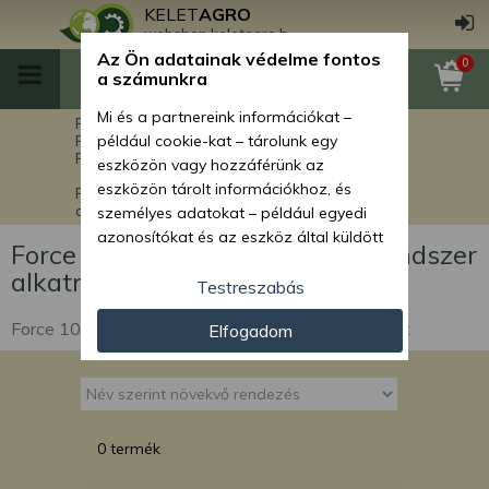
KELET
AGRO
webshop.keletagro.hu
Az Ön adatainak védelme fontos
0
a számunkra
Mi és a partnereink információkat –
Főoldal
Force alkatrészek
Force rakodók alkatrészei
például cookie-kat – tárolunk egy
Force 1016 Stage V rakodógép alkatrészek
eszközön vagy hozzáférünk az
eszközön tárolt információkhoz, és
Force 1016 Stage V hidraulikarendszer
alkatrészek
személyes adatokat – például egyedi
azonosítókat és az eszköz által küldött
Force 1016 Stage V hidraulikarendszer
alapvető információkat – kezelünk
alkatrészek
személyre szabott hirdetések és
Testreszabás
tartalom nyújtásához, hirdetés- és
Force 1016 Stage V hidraulikarendszer alkatrészek
Elfogadom
tartalomméréshez, nézettségi adatok
gyűjtéséhez, valamint termékek
kifejlesztéséhez és a termékek
javításához. Az Ön engedélyével mi és a
partnereink eszközleolvasásos
0 termék
módszerrel szerzett pontos geolokációs
adatokat és azonosítási információkat