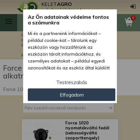
KELET
AGRO
webshop.keletagro.hu
Az Ön adatainak védelme fontos
0
a számunkra
Mi és a partnereink információkat –
Főoldal
Force alkatrészek
Force rakodók alkatrészei
például cookie-kat – tárolunk egy
Force 1020 Stage V rakodógép alkatrészek
eszközön vagy hozzáférünk az
eszközön tárolt információkhoz, és
Force 1020 Stage V hajtáslánc alkatrészek
személyes adatokat – például egyedi
Force 1020 Stage V hajtáslánc
azonosítókat és az eszköz által küldött
alkatrészek
alapvető információkat – kezelünk
személyre szabott hirdetések és
Testreszabás
tartalom nyújtásához, hirdetés- és
Force 1020 Stage V hajtáslánc alkatrészek
Elfogadom
tartalomméréshez, nézettségi adatok
gyűjtéséhez, valamint termékek
kifejlesztéséhez és a termékek
javításához. Az Ön engedélyével mi és a
partnereink eszközleolvasásos
Force 1020
nyomatékváltó fedél
módszerrel szerzett pontos geolokációs
(sebességváltó
adatokat és azonosítási információkat
csoporttengely)