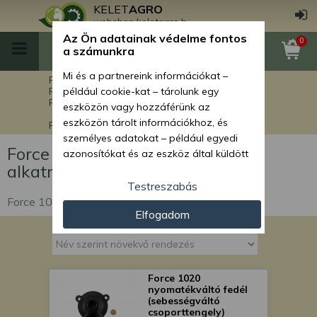
KELET
AGRO
webshop.keletagro.hu
Az Ön adatainak védelme fontos
0
a számunkra
Mi és a partnereink információkat –
Főoldal
Force alkatrészek
Force rakodók alkatrészei
például cookie-kat – tárolunk egy
Force 1020 Stage V rakodógép alkatrészek
eszközön vagy hozzáférünk az
eszközön tárolt információkhoz, és
Force 1020 Stage V hajtáslánc alkatrészek
személyes adatokat – például egyedi
Force 1020 Stage V hajtáslánc
azonosítókat és az eszköz által küldött
alkatrészek
alapvető információkat – kezelünk
személyre szabott hirdetések és
Testreszabás
tartalom nyújtásához, hirdetés- és
Force 1020 Stage V hajtáslánc alkatrészek
Elfogadom
tartalomméréshez, nézettségi adatok
gyűjtéséhez, valamint termékek
kifejlesztéséhez és a termékek
javításához. Az Ön engedélyével mi és a
partnereink eszközleolvasásos
Force 1020
nyomatékváltó fedél
módszerrel szerzett pontos geolokációs
(sebességváltó
adatokat és azonosítási információkat
csoporttengely)