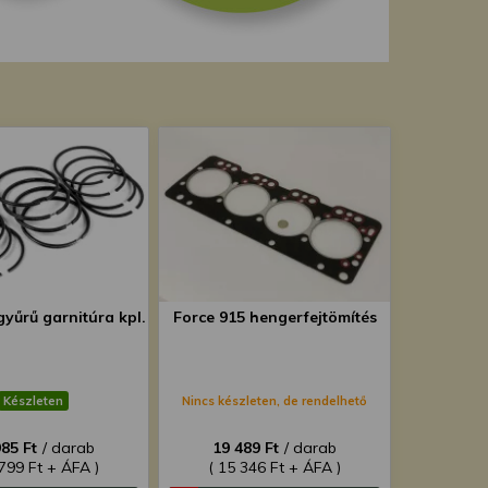
gyűrű garnitúra kpl.
Force 915 hengerfejtömítés
Készleten
Nincs készleten, de rendelhető
985 Ft
/ darab
19 489 Ft
/ darab
 799 Ft + ÁFA )
( 15 346 Ft + ÁFA )