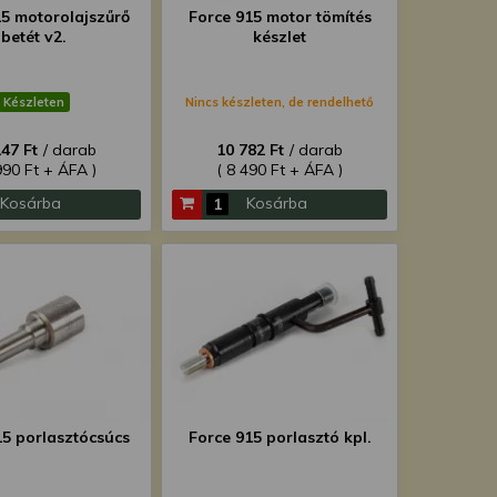
15 motorolajszűrő
Force 915 motor tömítés
betét v2.
készlet
Készleten
Nincs készleten, de rendelhető
147 Ft
/ darab
10 782 Ft
/ darab
990 Ft + ÁFA )
( 8 490 Ft + ÁFA )
Kosárba
Kosárba
15 porlasztócsúcs
Force 915 porlasztó kpl.