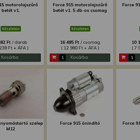
15 motorolajszűrő
Force 915 motorolajszűrő
Force 9
betét v1.
betét v1. 5 db-os csomag
Készleten
Készleten
382 Ft
/ darab
16 485 Ft
/ csomag
10 
 238 Ft + ÁFA )
( 12 980 Ft + ÁFA )
( 7 
Kosárba
Kosárba
 nyomástartó szelep
Force 915 önindító
Force 9
M12