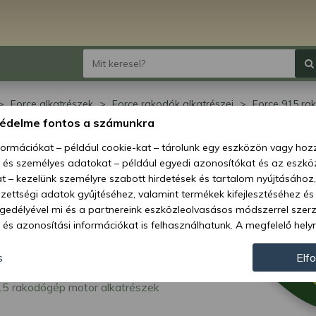
Force alkatrészek
Force rakodók alkatrészei
Force 915 ra
5 motor alkatrészek
védelme fontos a számunkra
ce 915 motor
nformációkat – például cookie-kat – tárolunk egy eszközön vagy ho
, és személyes adatokat – például egyedi azonosítókat és az eszköz
atrészek
t – kezelünk személyre szabott hirdetések és tartalom nyújtásához,
ettségi adatok gyűjtéséhez, valamint termékek kifejlesztéséhez és
gedélyével mi és a partnereink eszközleolvasásos módszerrel szer
és azonosítási információkat is felhasználhatunk. A megfelelő helyr
hogy mi és a partnereink a fent leírtak szerint adatkezelést végezz
járulás megadása vagy elutasítása előtt részletesebb információkh
s
Elf
llításait. Felhívjuk figyelmét, hogy személyes adatainak bizonyos 
15 rakodógép motor alkatrészek
az Ön hozzájárulása, de jogában áll tiltakozni az ilyen jellegű adatke
 a weboldalra érvényesek. Erre a webhelyre visszatérve vagy az ada