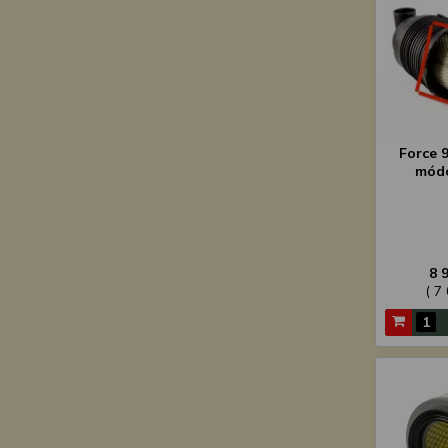
Force 9
módo
8 
( 7