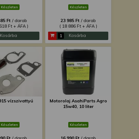
Készleten
Készleten
485 Ft
/ darab
23 985 Ft
/ darab
 618 Ft + ÁFA )
( 18 886 Ft + ÁFA )
Kosárba
Kosárba
915 vízszivattyú
Motorolaj AsahiParts Agro
15w40, 10 liter
Készleten
Készleten
990 Ft
/ darab
16 990 Ft
/ darab