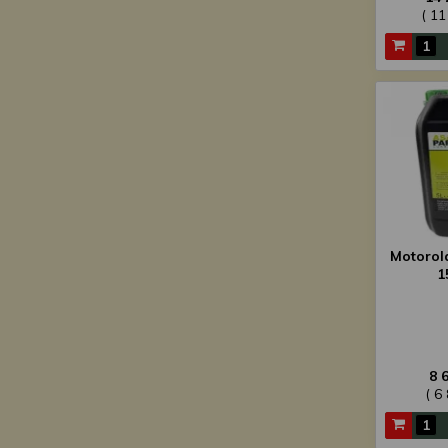
( 11
Motorol
1
8 
( 6