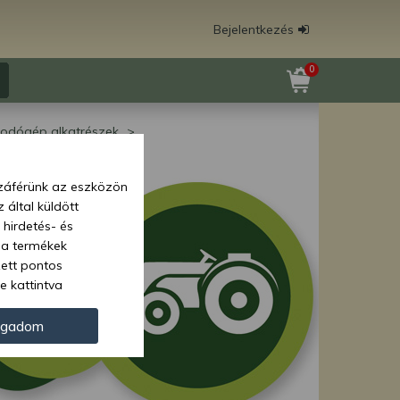
Bejelentkezés
0
kodógép alkatrészek
zzáférünk az eszközön
 által küldött
 hirdetés- és
 a termékek
zett pontos
e kattintva
ünk. Másik
oz juthat, és
ogadom
kezeléséhez nem
zelés ellen. A
tvédelmi szabályzatunk