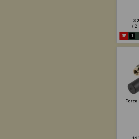
3 
( 2
Force 
14 