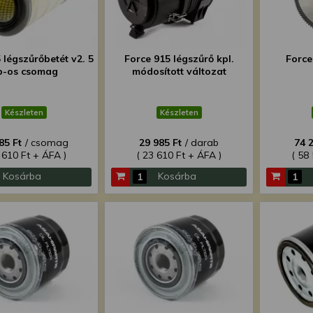
 légszűrőbetét v2. 5
Force 915 légszűrő kpl.
Force
b-os csomag
módosított változat
Készleten
Készleten
85 Ft
/ csomag
29 985 Ft
/ darab
74 
 610 Ft + ÁFA )
( 23 610 Ft + ÁFA )
( 58
Kosárba
Kosárba