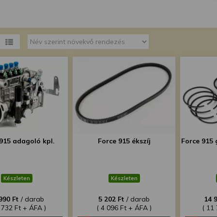
megváltoztathatja a beállításait.
915 adagoló kpl.
Force 915 ékszíj
Force 915 
Készleten
Készleten
990 Ft
/ darab
5 202 Ft
/ darab
14 
 732 Ft + ÁFA )
( 4 096 Ft + ÁFA )
( 11