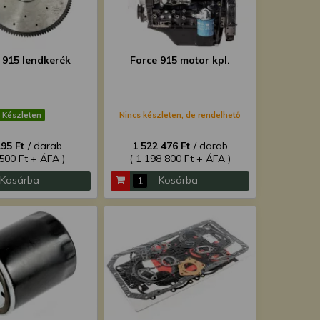
 915 lendkerék
Force 915 motor kpl.
Készleten
Nincs készleten, de rendelhető
295 Ft
/ darab
1 522 476 Ft
/ darab
 500 Ft + ÁFA )
( 1 198 800 Ft + ÁFA )
Kosárba
Kosárba