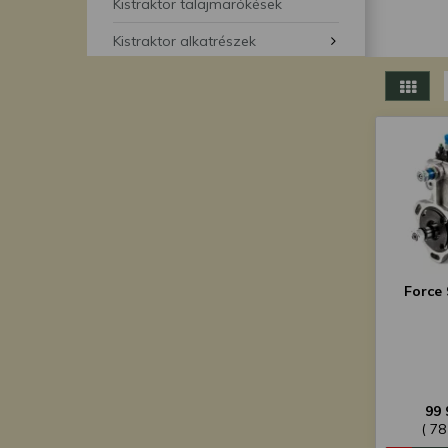
segítségével bármikor 
Kistraktor talajmarókések
Kistraktor alkatrészek
Force 
99 
( 78