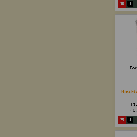
For
Nincs kés
10 
( 8