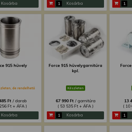
Kosárba
Kosárba
ce 915 hüvely
Force 915 hüvelygarnitúra
Force 
kpl.
zleten, de rendelhető
Készleten
485 Ft
/ darab
67 990 Ft
/ garnitúra
13 
 256 Ft + ÁFA )
( 53 535 Ft + ÁFA )
( 10
Kosárba
Kosárba