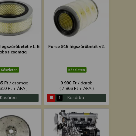
légszűrőbetét v1. 5
Force 915 légszűrőbetét v2.
abos csomag
Készleten
Készleten
5 Ft
/ csomag
9 990 Ft
/ darab
 610 Ft + ÁFA )
( 7 866 Ft + ÁFA )
Kosárba
Kosárba