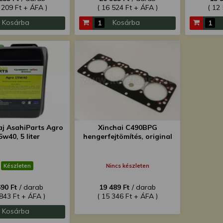
 209 Ft + ÁFA )
( 16 524 Ft + ÁFA )
( 12
Kosárba
Kosárba
aj AsahiParts Agro
Xinchai C490BPG
5w40, 5 liter
hengerfejtömítés, original
Készleten
Nincs készleten
690 Ft
/ darab
19 489 Ft
/ darab
 843 Ft + ÁFA )
( 15 346 Ft + ÁFA )
Kosárba