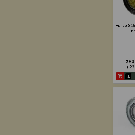
Force 915
d
29 9
( 23