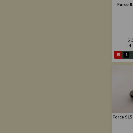
Force 9
5 
( 4
Force 915