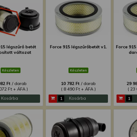
15 légszűrő betét
Force 915 légszűrőbetét v1.
Force 915 
sított változat
dar
Készleten
Készleten
982 Ft
/ darab
10 782 Ft
/ darab
29 98
 072 Ft + ÁFA )
( 8 490 Ft + ÁFA )
( 23
Kosárba
Kosárba