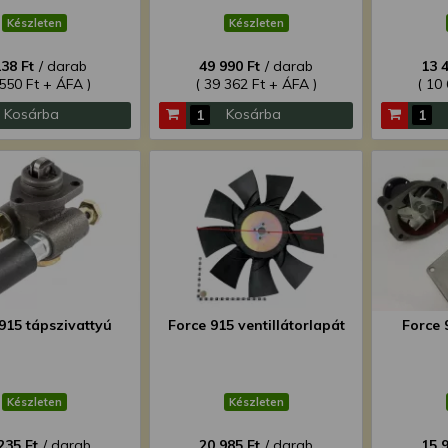
Készleten
Készleten
238 Ft
/ darab
49 990 Ft
/ darab
13 
 550 Ft + ÁFA )
( 39 362 Ft + ÁFA )
( 10
Kosárba
Kosárba
915 tápszivattyú
Force 915 ventillátorlapát
Force 
Készleten
Készleten
235 Ft
/ darab
20 985 Ft
/ darab
15 