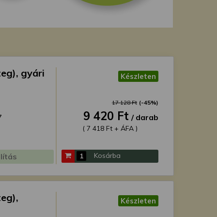
eg), gyári
Készleten
17 128 Ft
(-45%)
9 420 Ft
7
/ darab
( 7 418 Ft + ÁFA )
Kosárba
lítás
teg),
Készleten