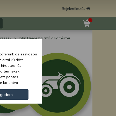
Bejelentkezés
0
trészek
John Deere bálázó alkatrészei
zzáférünk az eszközön
 által küldött
 hirdetés- és
 a termékek
zett pontos
e kattintva
ünk. Másik
oz juthat, és
ogadom
kezeléséhez nem
zelés ellen. A
tvédelmi szabályzatunk