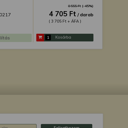
8 555 Ft
(-45%)
4 705 Ft
20217
/ darab
( 3 705 Ft + ÁFA )
Kosárba
lítás
Feliratkozom