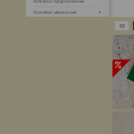
segítségével bármikor 
Kistraktor talajmarókések
Kistraktor alkatrészek