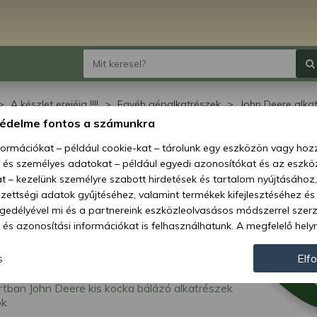
A készlet erejéig !!!!
Egyéb gépalkatrészek
John Deere alka
védelme fontos a számunkra
n Deere bálázó
nformációkat – például cookie-kat – tárolunk egy eszközön vagy ho
, és személyes adatokat – például egyedi azonosítókat és az eszköz
atrészei
t – kezelünk személyre szabott hirdetések és tartalom nyújtásához,
ettségi adatok gyűjtéséhez, valamint termékek kifejlesztéséhez és
gedélyével mi és a partnereink eszközleolvasásos módszerrel szer
és azonosítási információkat is felhasználhatunk. A megfelelő helyr
hogy mi és a partnereink a fent leírtak szerint adatkezelést végezz
járulás megadása vagy elutasítása előtt részletesebb információkh
s
Elf
llításait. Felhívjuk figyelmét, hogy személyes adatainak bizonyos 
tban John Deere kis kocka bálázó alkatrészek
az Ön hozzájárulása, de jogában áll tiltakozni az ilyen jellegű adatke
k.
 a weboldalra érvényesek. Erre a webhelyre visszatérve vagy az ada