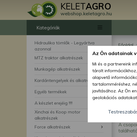
KELET
AGRO
webshop.keletagro.hu
Kategóriák
Hidraulika tömlők - Legyártva
Főoldal
azonnal
Az Ön adatainak 
Joh
MTZ traktor alkatrészek
Mi és a partnereink i
Munkagép alkatrészek
tárolt információkhoz
alk
alapvető információka
Kardántengelyek és alkatrészei
tartalomméréshez, néz
javításához. Az Ön en
Egyéb termékek
geolokációs adatokat 
A készlet erejéig !!!!
hozzájárulhat ahhoz, 
lehetőségként a hozzá
Testreszabá
Xinchai és Koop motor
megváltoztathatja beá
alkatrészek
A csopor
feltétlenül szükséges 
Force alkatrészek
található
beállításai csak erre