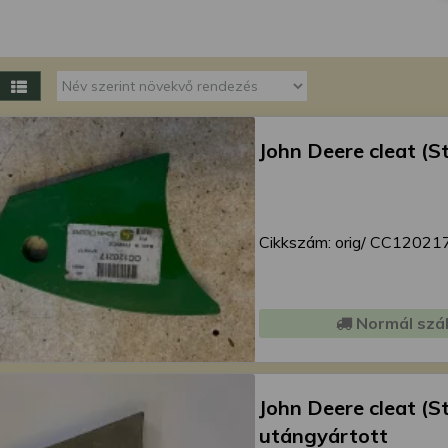
megváltoztathatja a beállításait.
John Deere cleat (St
Cikkszám: orig/ CC12021
Normál szál
John Deere cleat (S
utángyártott