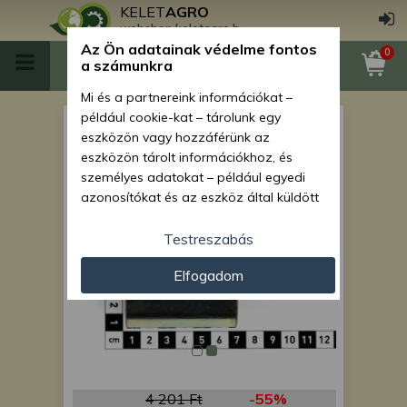
KELET
AGRO
webshop.keletagro.hu
Az Ön adatainak védelme fontos
0
a számunkra
Mi és a partnereink információkat –
például cookie-kat – tárolunk egy
persely GD turbinához,
eszközön vagy hozzáférünk az
33x42x62
eszközön tárolt információkhoz, és
személyes adatokat – például egyedi
azonosítókat és az eszköz által küldött
alapvető információkat – kezelünk
személyre szabott hirdetések és
Testreszabás
tartalom nyújtásához, hirdetés- és
Elfogadom
tartalomméréshez, nézettségi adatok
gyűjtéséhez, valamint termékek
kifejlesztéséhez és a termékek
javításához. Az Ön engedélyével mi és a
partnereink eszközleolvasásos
módszerrel szerzett pontos geolokációs
adatokat és azonosítási információkat
4 201 Ft
-55%