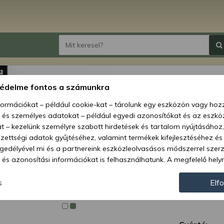
kerék
védelme fontos a számunkra
nformációkat – például cookie-kat – tárolunk egy eszközön vagy ho
Ár:
1 713
, és személyes adatokat – például egyedi azonosítókat és az eszköz
771
t – kezelünk személyre szabott hirdetések és tartalom nyújtásához,
ettségi adatok gyűjtéséhez, valamint termékek kifejlesztéséhez és
Elérhetőség
gedélyével mi és a partnereink eszközleolvasásos módszerrel szer
és azonosítási információkat is felhasználhatunk. A megfelelő helyr
Szállítás:
hogy mi és a partnereink a fent leírtak szerint adatkezelést végezz
Szállítási m
járulás megadása vagy elutasítása előtt részletesebb információkh
s
Elf
llításait. Felhívjuk figyelmét, hogy személyes adatainak bizonyos 
Cikkszám:
az Ön hozzájárulása, de jogában áll tiltakozni az ilyen jellegű adatke
 a weboldalra érvényesek. Erre a webhelyre visszatérve vagy az ada