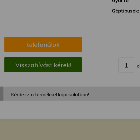
Gyártó:
megváltoztathatja a beállításait.
Géptípusok:
telefonálok
Visszahívást kérek!
d
Kérdezz a termékkel kapcsolatban!