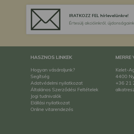
IRATKOZZ FEL hírlevelünkre!
Értesülj akcióinkról, újdonságaink
HASZNOS LINKEK
MERRE
Hogyan vásároljunk?
Kelet-Ag
Segítség
4400 Nyí
Adatvédelmi nyilatkozat
+36 21 
Általános Szerződési Feltételek
alkatres
Jogi tudnivalók
Elállási nyilatkozat
Online vitarendezés