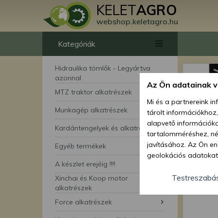
KELET
AGRO
webshop.keletagro.hu
Kategóriák
Hidraulika tömlők - Legyártva
azonnal
Az Ön adatainak 
MTZ traktor alkatrészek
Mi és a partnereink i
Munkagép alkatrészek
tárolt információkhoz
alapvető információka
Kardántengelyek és alkatrészei
tartalomméréshez, néz
javításához. Az Ön en
Egyéb termékek
geolokációs adatokat 
A készlet erejéig !!!!
hozzájárulhat ahhoz, 
lehetőségként a hozzá
Testreszabá
Xinchai és Koop motor
megváltoztathatja beá
alkatrészek
feltétlenül szükséges 
Force alkatrészek
beállításai csak erre