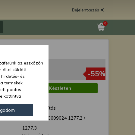
Bejelentkezés
0
anya
zzáférünk az eszközön
 Ft
 által küldött
 Ft
-55%
(607 Ft + ÁFA)
 hirdetés- és
 a termékek
:
Készleten
zett pontos
e kattintva
1 munkanap
ünk. Másik
ód:
Normál szállítás
oz juthat, és
ogadom
kezeléséhez nem
10609050 10609024 1277.2 /
zelés ellen. A
1277.3
tvédelmi szabályzatunk