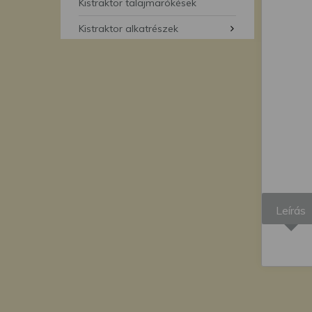
segítségével bármikor 
Kistraktor talajmarókések
Kistraktor alkatrészek
Leírás