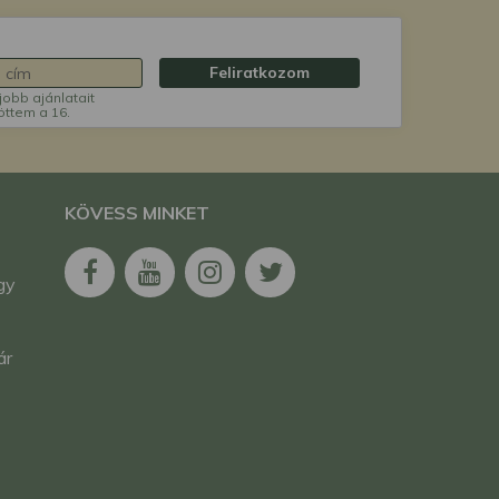
Feliratkozom
jobb ajánlatait
öttem a 16.
KÖVESS MINKET
gy
ár
t ,
m