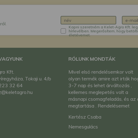
ról.
Kapni szeretném a Kelet-Agro Kft. leg
hírlevélben. Megerősítem, hogy betölt
életévemet.
 VAGYUNK
RÓLUNK MONDTÁK
ro Kft.
Mivel elsö rendelésemkor volt
regyháza, Tokaji u. 4/b
olyan termék amire azt irták ho
223 32 64
3-7 nap és lehet árváltozás ,
z@keletagro.hu
kellemes meglepetés volt a
másnapi csomagfeladás, és az 
megtartása . Rendelésemet
megelözte egy telefonos
Kertész Csaba
érdeklödés is , és teljesen korrek
és pontos tájékoztatást kapta
Nemesgulács
már ott is . Ami elsö nekifutásra