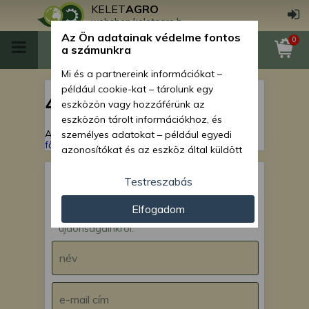
KELET
AGRO
webshop.keletagro.hu
Az Ön adatainak védelme fontos
0
a számunkra
Mi és a partnereink információkat –
például cookie-kat – tárolunk egy
404
eszközön vagy hozzáférünk az
eszközön tárolt információkhoz, és
A keresett oldal nem található!
Vissza a
személyes adatokat – például egyedi
főoldalra
azonosítókat és az eszköz által küldött
alapvető információkat – kezelünk
személyre szabott hirdetések és
Testreszabás
tartalom nyújtásához, hirdetés- és
IRATKOZZ FEL hírlevelünkre!
Elfogadom
tartalomméréshez, nézettségi adatok
Értesülj akcióinkról,
gyűjtéséhez, valamint termékek
újdonságainkról.
kifejlesztéséhez és a termékek
javításához. Az Ön engedélyével mi és a
partnereink eszközleolvasásos
módszerrel szerzett pontos geolokációs
adatokat és azonosítási információkat