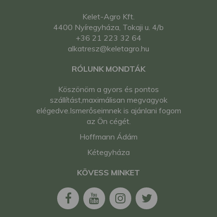
Kelet-Agro Kft.
4400 Nyíregyháza, Tokaji u. 4/b
+36 21 223 32 64
alkatresz@keletagro.hu
RÓLUNK MONDTÁK
Köszönöm a gyors és pontos
szállítást,maximálisan megvagyok
elégedve.Ismerőseimnek is ajánlani fogom
az Ön cégét.
Hoffmann Ádám
Kétegyháza
KÖVESS MINKET