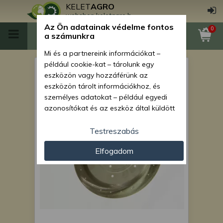
KELET
AGRO
webshop.keletagro.hu
Az Ön adatainak védelme fontos
0
a számunkra
Mi és a partnereink információkat –
például cookie-kat – tárolunk egy
vetőtárcsa, napraforgó,kis
eszközön vagy hozzáférünk az
szemű bab, DN2425
eszközön tárolt információkhoz, és
személyes adatokat – például egyedi
azonosítókat és az eszköz által küldött
alapvető információkat – kezelünk
személyre szabott hirdetések és
Testreszabás
tartalom nyújtásához, hirdetés- és
Elfogadom
tartalomméréshez, nézettségi adatok
gyűjtéséhez, valamint termékek
kifejlesztéséhez és a termékek
javításához. Az Ön engedélyével mi és a
partnereink eszközleolvasásos
módszerrel szerzett pontos geolokációs
adatokat és azonosítási információkat