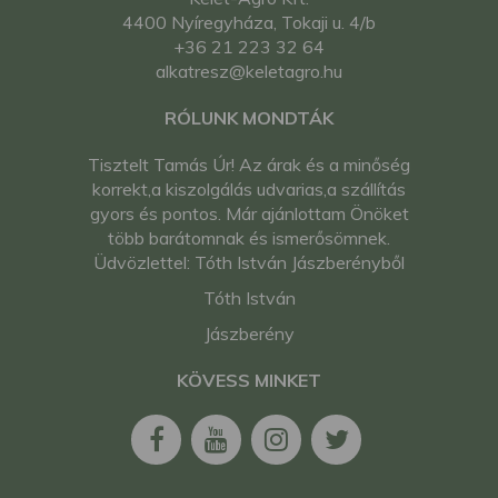
4400 Nyíregyháza, Tokaji u. 4/b
+36 21 223 32 64
alkatresz@keletagro.hu
RÓLUNK MONDTÁK
Tisztelt Tamás Úr! Az árak és a minőség
korrekt,a kiszolgálás udvarias,a szállítás
gyors és pontos. Már ajánlottam Önöket
több barátomnak és ismerősömnek.
Üdvözlettel: Tóth István Jászberényből
Tóth István
Jászberény
KÖVESS MINKET