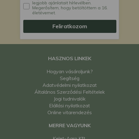
legjobb ajánlatait hírlevélben.
Megerősítem, hogy betöltöttem a 16.
életévemet.
Feliratkozom
HASZNOS LINKEK
Hogyan vásároljunk?
Segítség
Adatvédelmi nyilatkozat
Általános Szerződési Feltételek
Jogi tudnivalók
Elállási nyilatkozat
Online vitarendezés
MERRE VAGYUNK
Kelet-Agro Kft.