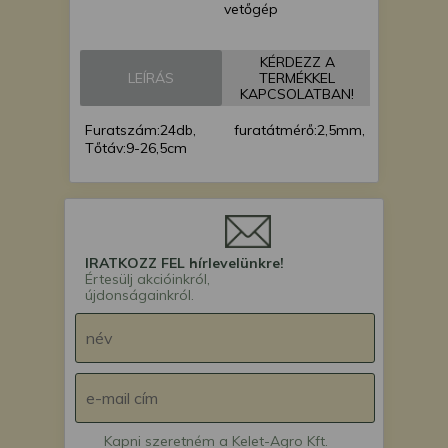
vetőgép
KÉRDEZZ A
LEÍRÁS
TERMÉKKEL
KAPCSOLATBAN!
Furatszám:24db, furatátmérő:2,5mm,
Tőtáv:9-26,5cm
IRATKOZZ FEL hírlevelünkre!
Értesülj akcióinkról,
újdonságainkról.
Kapni szeretném a Kelet-Agro Kft.