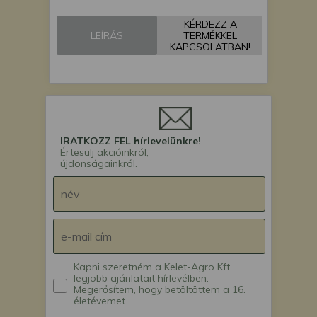
Monosem NX
KÉRDEZZ A
vetőgép
LEÍRÁS
TERMÉKKEL
Monosem SCD
KAPCSOLATBAN!
Supercrop kultivátor
Monosem MECA
vetőgép
Monosem MS
vetőgép
IRATKOZZ FEL hírlevelünkre!
Értesülj akcióinkról,
újdonságainkról.
Kapni szeretném a Kelet-Agro Kft.
legjobb ajánlatait hírlevélben.
Megerősítem, hogy betöltöttem a 16.
életévemet.