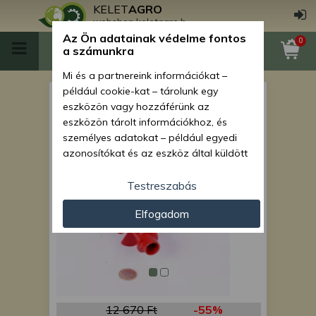
KELET
AGRO
webshop.keletagro.hu
Az Ön adatainak védelme fontos
0
a számunkra
Mi és a partnereink információkat –
például cookie-kat – tárolunk egy
műtrágya adagolócsiga
eszközön vagy hozzáférünk az
9262.2A ( piros színű)
eszközön tárolt információkhoz, és
személyes adatokat – például egyedi
azonosítókat és az eszköz által küldött
alapvető információkat – kezelünk
személyre szabott hirdetések és
Testreszabás
tartalom nyújtásához, hirdetés- és
Elfogadom
tartalomméréshez, nézettségi adatok
gyűjtéséhez, valamint termékek
kifejlesztéséhez és a termékek
javításához. Az Ön engedélyével mi és a
partnereink eszközleolvasásos
módszerrel szerzett pontos geolokációs
adatokat és azonosítási információkat
12 670 Ft
-55%