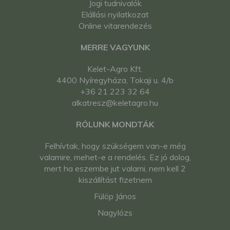
Jogi tudnivalók
Elállási nyilatkozat
Online vitarendezés
MERRE VAGYUNK
Kelet-Agro Kft.
4400 Nyíregyháza, Tokaji u. 4/b
+36 21 223 32 64
alkatresz@keletagro.hu
RÓLUNK MONDTÁK
Felhívtak, hogy szükségem van-e még
valamire, mehet-e a rendelés. Ez jó dolog,
mert ha eszembe jut valami, nem kell 2
kiszállítást fizetnem
Fülöp János
Nagylózs