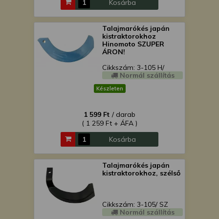
Kosárba
Talajmarókés japán
kistraktorokhoz
Hinomoto SZUPER
ÁRON!
Cikkszám: 3-105 H/
Normál szállítás
Készleten
1 599 Ft
/ darab
( 1 259 Ft + ÁFA )
Kosárba
Talajmarókés japán
kistraktorokhoz, szélső
Cikkszám: 3-105/ SZ
Normál szállítás