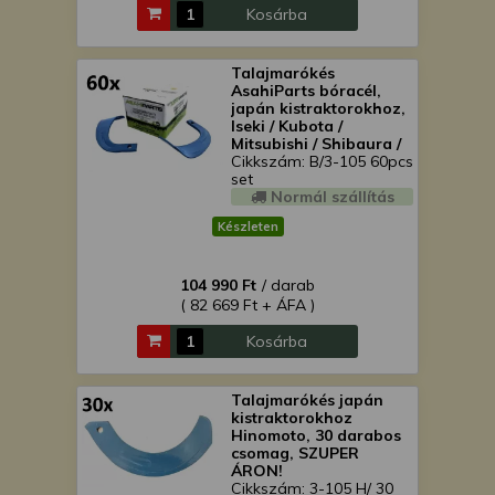
Kosárba
Talajmarókés
AsahiParts bóracél,
japán kistraktorokhoz,
Iseki / Kubota /
Mitsubishi / Shibaura /
Yanmar, 60 darabos
Cikkszám: B/3-105 60pcs
csomag, SZUPER
set
ÁRON!
Normál szállítás
Készleten
104 990 Ft
/ darab
( 82 669 Ft + ÁFA )
Kosárba
Talajmarókés japán
kistraktorokhoz
Hinomoto, 30 darabos
csomag, SZUPER
ÁRON!
Cikkszám: 3-105 H/ 30