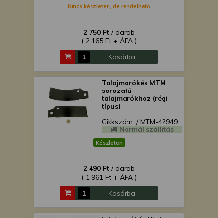
Nincs készleten, de rendelhető
2 750 Ft
/ darab
( 2 165 Ft + ÁFA )
Kosárba
Talajmarókés MTM
sorozatú
talajmarókhoz (régi
típus)
Cikkszám: / MTM-42949
Normál szállítás
Készleten
2 490 Ft
/ darab
( 1 961 Ft + ÁFA )
Kosárba