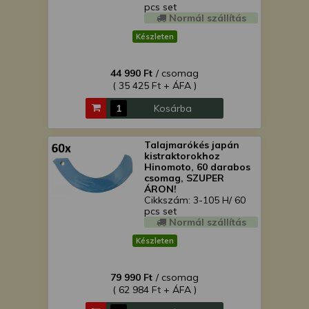
pcs set
Normál szállítás
Készleten
44 990 Ft
/ csomag
( 35 425 Ft + ÁFA )
Kosárba
Talajmarókés japán
kistraktorokhoz
Hinomoto, 60 darabos
csomag, SZUPER
ÁRON!
Cikkszám: 3-105 H/ 60
pcs set
Normál szállítás
Készleten
79 990 Ft
/ csomag
( 62 984 Ft + ÁFA )