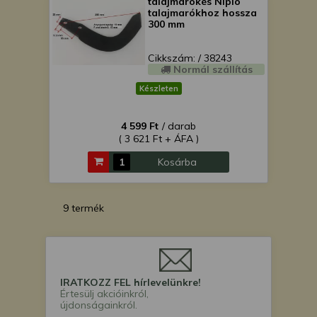
talajmarókés Niplo
talajmarókhoz hossza
300 mm
Cikkszám: / 38243
Normál szállítás
Készleten
4 599 Ft
/ darab
( 3 621 Ft + ÁFA )
Kosárba
9 termék
IRATKOZZ FEL hírlevelünkre!
Értesülj akcióinkról,
újdonságainkról.