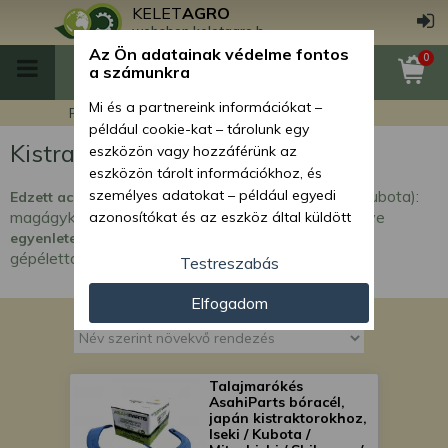
KELET
AGRO
webshop.keletagro.hu
Az Ön adatainak védelme fontos
0
a számunkra
Mi és a partnereink információkat –
Főoldal
Kistraktor talajmarókések
például cookie-kat – tárolunk egy
Kistraktor talajmarókések
eszközön vagy hozzáférünk az
eszközön tárolt információkhoz, és
talajmarókések kistraktorokhoz (Iseki, Kubota):
személyes adatokat – például egyedi
Edzett acél
magágykészítéshez, talajlazításhoz, időben cserélve
azonosítókat és az eszköz által küldött
, kisebb terhelést, hosszabb
egyenletesebb művelést
alapvető információkat – kezelünk
gépélettartamot adnak.
személyre szabott hirdetések és
Testreszabás
tartalom nyújtásához, hirdetés- és
Elfogadom
tartalomméréshez, nézettségi adatok
gyűjtéséhez, valamint termékek
kifejlesztéséhez és a termékek
javításához. Az Ön engedélyével mi és a
Talajmarókés
partnereink eszközleolvasásos
AsahiParts bóracél,
módszerrel szerzett pontos geolokációs
japán kistraktorokhoz,
Iseki / Kubota /
adatokat és azonosítási információkat