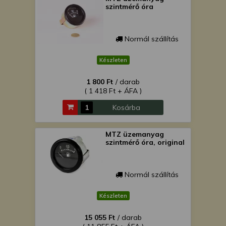
szintmérő óra
Normál szállítás
Készleten
1 800 Ft
/ darab
( 1 418 Ft + ÁFA )
Kosárba
MTZ üzemanyag
szintmérő óra, original
Normál szállítás
Készleten
15 055 Ft
/ darab