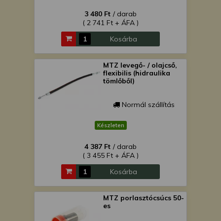
3 480 Ft
/ darab
( 2 741 Ft + ÁFA )
Kosárba
MTZ levegő- / olajcső,
flexibilis (hidraulika
tömlőből)
Normál szállítás
Készleten
4 387 Ft
/ darab
( 3 455 Ft + ÁFA )
Kosárba
MTZ porlasztócsúcs 50-
es