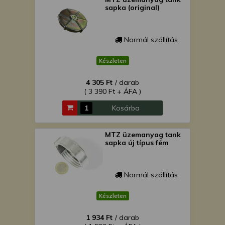
sapka (original)
Normál szállítás
Készleten
4 305 Ft
/ darab
( 3 390 Ft + ÁFA )
Kosárba
MTZ üzemanyag tank
sapka új típus fém
Normál szállítás
Készleten
1 934 Ft
/ darab