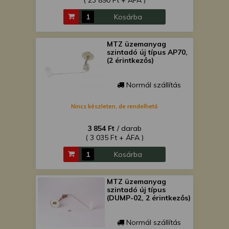
( 23 890 Ft + ÁFA )
Kosárba
MTZ üzemanyag
szintadó új típus AP70,
(2 érintkezős)
Normál szállítás
Nincs készleten, de rendelhető
3 854 Ft
/ darab
( 3 035 Ft + ÁFA )
Kosárba
MTZ üzemanyag
szintadó új típus
(DUMP-02, 2 érintkezős)
Normál szállítás