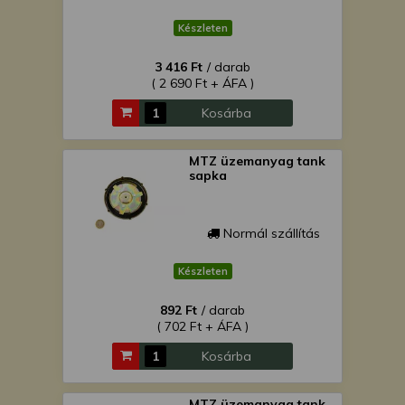
Készleten
3 416 Ft
/ darab
( 2 690 Ft + ÁFA )
Kosárba
MTZ üzemanyag tank
sapka
Normál szállítás
Készleten
892 Ft
/ darab
( 702 Ft + ÁFA )
Kosárba
MTZ üzemanyag tank