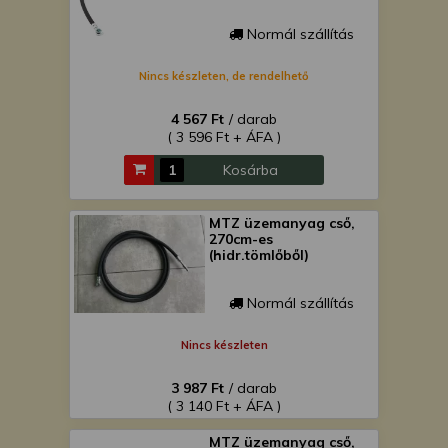
Normál szállítás
Nincs készleten, de rendelhető
4 567 Ft
/ darab
( 3 596 Ft + ÁFA )
Kosárba
MTZ üzemanyag cső,
270cm-es
(hidr.tömlőből)
Normál szállítás
Nincs készleten
3 987 Ft
/ darab
( 3 140 Ft + ÁFA )
MTZ üzemanyag cső,