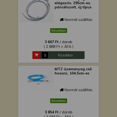
elágazós, 295cm-es,
páncélozott, új típus
Normál szállítás
Készleten
3 667 Ft
/ darab
( 2 888 Ft + ÁFA )
Kosárba
MTZ üzemanyag cső
hosszú, 104,5cm-es
Normál szállítás
Készleten
3 854 Ft
/ darab
( 3 035 Ft + ÁFA )