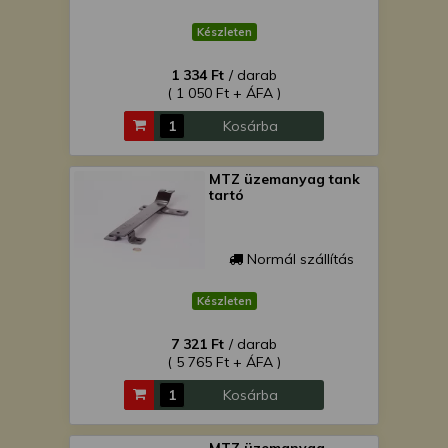
Készleten
1 334 Ft
/ darab
( 1 050 Ft + ÁFA )
Kosárba
MTZ üzemanyag tank
tartó
Normál szállítás
Készleten
7 321 Ft
/ darab
( 5 765 Ft + ÁFA )
Kosárba