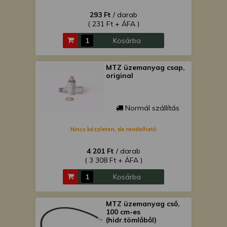
293 Ft
/ darab
( 231 Ft + ÁFA )
Kosárba
MTZ üzemanyag csap,
original
Normál szállítás
Nincs készleten, de rendelhető
4 201 Ft
/ darab
( 3 308 Ft + ÁFA )
Kosárba
MTZ üzemanyag cső,
100 cm-es
(hidr.tömlőből)