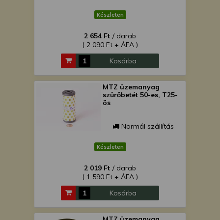
Készleten
2 654 Ft
/ darab
( 2 090 Ft + ÁFA )
Kosárba
MTZ üzemanyag
szűrőbetét 50-es, T25-
ös
Normál szállítás
Készleten
2 019 Ft
/ darab
( 1 590 Ft + ÁFA )
Kosárba
MTZ üzemanyag