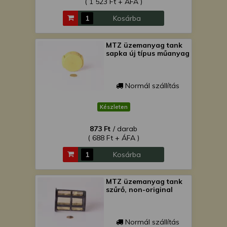
( 1 523 Ft + ÁFA )
Kosárba
MTZ üzemanyag tank
sapka új típus műanyag
Normál szállítás
Készleten
873 Ft
/ darab
( 688 Ft + ÁFA )
Kosárba
MTZ üzemanyag tank
szűrő, non-original
Normál szállítás