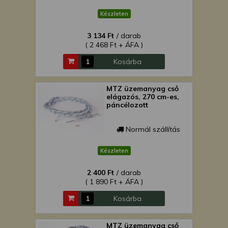
Készleten
3 134 Ft
/ darab
( 2 468 Ft + ÁFA )
Kosárba
MTZ üzemanyag cső
elágazós, 270 cm-es,
páncélozott
Normál szállítás
Készleten
2 400 Ft
/ darab
( 1 890 Ft + ÁFA )
Kosárba
MTZ üzemanyag cső