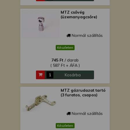
MTZ csővég
(üzemanyagcsőre)
Normál szállítás
Készleten
745 Ft
/ darab
( 587 Ft + ÁFA )
Kosárba
MTZ gázrudazat tartó
(3 furatos, csapos)
Normál szállítás
Készleten