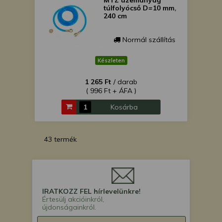
MTZ üzemanyag
túlfolyócső D=10 mm,
240 cm
Normál szállítás
Készleten
1 265 Ft
/ darab
( 996 Ft + ÁFA )
Kosárba
43 termék
IRATKOZZ FEL hírlevelünkre!
Értesülj akcióinkról,
újdonságainkról.