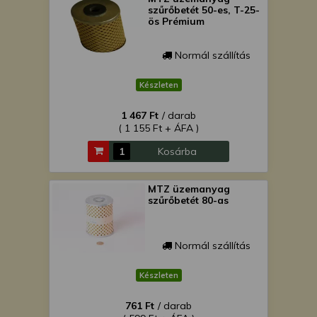
szűrőbetét 50-es, T-25-
ös Prémium
Normál szállítás
Készleten
1 467 Ft
/ darab
( 1 155 Ft + ÁFA )
Kosárba
MTZ üzemanyag
szűrőbetét 80-as
Normál szállítás
Készleten
761 Ft
/ darab