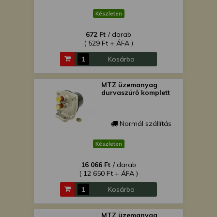
Készleten
672 Ft
/ darab
( 529 Ft + ÁFA )
Kosárba
MTZ üzemanyag
durvaszűrő komplett
Normál szállítás
Készleten
16 066 Ft
/ darab
( 12 650 Ft + ÁFA )
Kosárba
MTZ üzemanyag