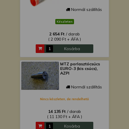
Normál szállítás
Készleten
2 654 Ft
/ darab
( 2 090 Ft + ÁFA )
Kosárba
MTZ porlasztócsúcs
EURO-3 (kis csúcs),
AZPI
Normál szállítás
Nincs készleten, de rendelhető
14 135 Ft
/ darab
( 11 130 Ft + ÁFA )
Kosárba