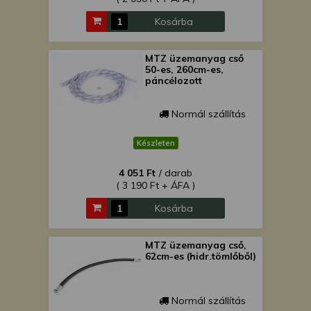
Kosárba
MTZ üzemanyag cső
50-es, 260cm-es,
páncélozott
Normál szállítás
Készleten
4 051 Ft
/ darab
( 3 190 Ft + ÁFA )
Kosárba
MTZ üzemanyag cső,
62cm-es (hidr.tömlőből)
Normál szállítás