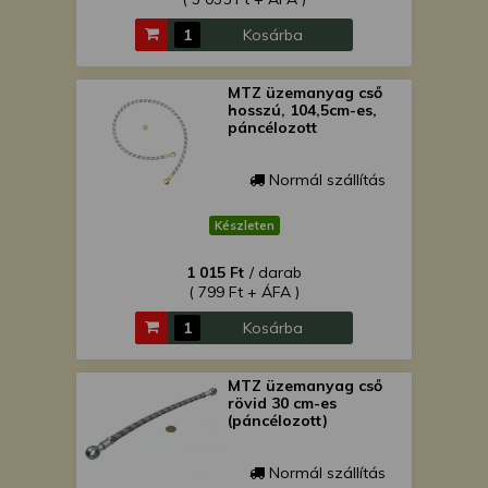
Kosárba
MTZ üzemanyag cső
hosszú, 104,5cm-es,
páncélozott
Normál szállítás
Készleten
1 015 Ft
/ darab
( 799 Ft + ÁFA )
Kosárba
MTZ üzemanyag cső
rövid 30 cm-es
(páncélozott)
Normál szállítás