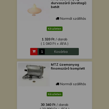
durvaszűrő (sivatagi)
betét
Normál szállítás
Készleten
1 320 Ft
/ darab
( 1 040 Ft + ÁFA )
Kosárba
MTZ üzemanyag
finomszűrő komplett
Normál szállítás
Készleten
30 340 Ft
/ darab