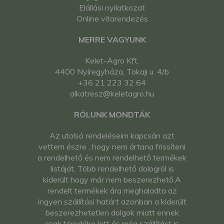
Elállási nyilatkozat
Online vitarendezés
MERRE VAGYUNK
Kelet-Agro Kft.
4400 Nyíregyháza, Tokaji u. 4/b
+36 21 223 32 64
alkatresz@keletagro.hu
RÓLUNK MONDTÁK
Az utolsó rendeléseim kapcsán azt
vettem észre , hogy nem ártana frissíteni
a rendelhető és nem rendelhető termékek
listáját. Több rendelhető dologról is
kiderült hogy már nem beszerezhető.A
rendelt termékek ára meghaladta az
ingyen szállítási határt azonban a kiderült
beszerezhetetlen dolgok miatt ennek
csak töredéke lett és még szállítást is