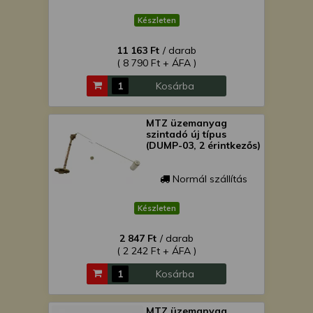
Készleten
11 163 Ft
/ darab
( 8 790 Ft + ÁFA )
Kosárba
MTZ üzemanyag
szintadó új típus
(DUMP-03, 2 érintkezős)
Normál szállítás
Készleten
2 847 Ft
/ darab
( 2 242 Ft + ÁFA )
Kosárba
MTZ üzemanyag