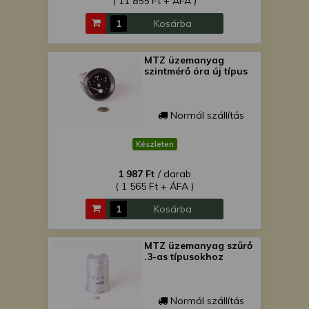
( 11 855 Ft + ÁFA )
Kosárba
MTZ üzemanyag
szintmérő óra új típus
Normál szállítás
Készleten
1 987 Ft
/ darab
( 1 565 Ft + ÁFA )
Kosárba
MTZ üzemanyag szűrő
.3-as típusokhoz
Normál szállítás