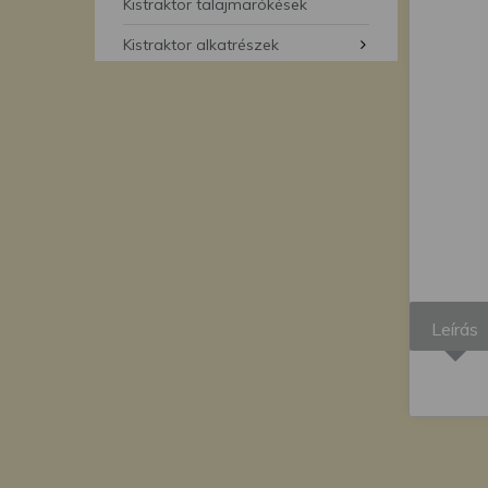
segítségével bármikor 
Kistraktor talajmarókések
Kistraktor alkatrészek
Leírás