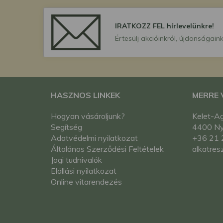
IRATKOZZ FEL hírlevelünkre!
Értesülj akcióinkról, újdonságaink
HASZNOS LINKEK
MERRE
Hogyan vásároljunk?
Kelet-Ag
Segítség
4400 Nyí
Adatvédelmi nyilatkozat
+36 21 
Általános Szerződési Feltételek
alkatres
Jogi tudnivalók
Elállási nyilatkozat
Online vitarendezés