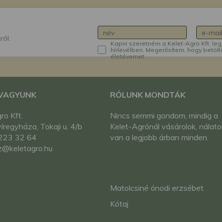
ról.
Kapni szeretném a Kelet-Agro Kft. leg
hírlevélben. Megerősítem, hogy betölt
életévemet.
 VAGYUNK
RÓLUNK MONDTÁK
ro Kft.
Nincs semmi gondom, mindig a
regyháza, Tokaji u. 4/b
Kelet-Agrónál vásárolok, nálato
223 32 64
van a legjobb árban minden.
z@keletagro.hu
Matolcsiné ónodi erzsébet
Kótaj