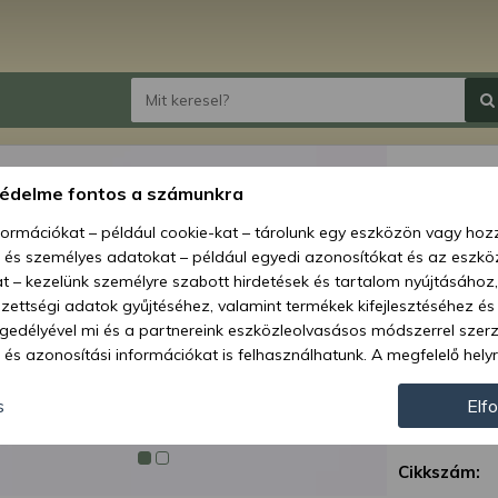
racsn
védelme fontos a számunkra
nformációkat – például cookie-kat – tárolunk egy eszközön vagy ho
Ár:
9 413
, és személyes adatokat – például egyedi azonosítókat és az eszköz
4 2
t – kezelünk személyre szabott hirdetések és tartalom nyújtásához,
ettségi adatok gyűjtéséhez, valamint termékek kifejlesztéséhez és
Elérhetőség
gedélyével mi és a partnereink eszközleolvasásos módszerrel szer
és azonosítási információkat is felhasználhatunk. A megfelelő helyr
Szállítás:
hogy mi és a partnereink a fent leírtak szerint adatkezelést végezz
Szállítási m
járulás megadása vagy elutasítása előtt részletesebb információkh
s
Elf
llításait. Felhívjuk figyelmét, hogy személyes adatainak bizonyos 
Garancia:
az Ön hozzájárulása, de jogában áll tiltakozni az ilyen jellegű adatke
Cikkszám:
 a weboldalra érvényesek. Erre a webhelyre visszatérve vagy az ada