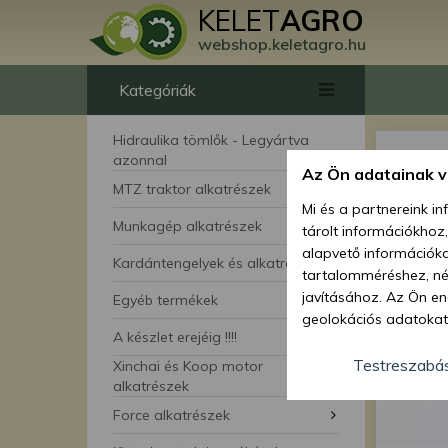
KELET
AGRO
webshop.keletagro.hu
Kategóriák
Hidraulika tömlők - Legyártva
azonnal
Az Ön adatainak 
MTZ traktor alkatrészek
Mi és a partnereink i
Munkagép alkatrészek
tárolt információkhoz
alapvető információka
Kardántengelyek és alkatrészei
tartalomméréshez, néz
javításához. Az Ön en
Egyéb termékek
geolokációs adatokat 
A készlet erejéig !!!!
hozzájárulhat ahhoz, 
lehetőségként a hozzá
Testreszabá
Xinchai és Koop motor
megváltoztathatja beá
alkatrészek
feltétlenül szükséges 
Force alkatrészek
beállításai csak erre