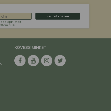
Feliratkozom
jobb ajánlatait
öttem a 16.
KÖVESS MINKET
k