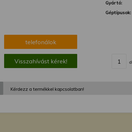
megváltoztathatja a beállításait.
Gyártó:
Géptípusok:
telefonálok
Visszahívást kérek!
d
Kérdezz a termékkel kapcsolatban!