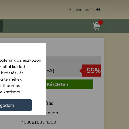
Bejelentkezés
0
i védőlemez
zzáférünk az eszközön
 Ft
 által küldött
36 Ft
-55%
(3 335 Ft + ÁFA)
 hirdetés- és
 a termékek
:
Készleten
zett pontos
e kattintva
1 munkanap
ünk. Másik
ód:
Normál szállítás
oz juthat, és
ogadom
kezeléséhez nem
12 hónap garancia
zelés ellen. A
41006100 / 4313
tvédelmi szabályzatunk