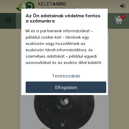
KELET
AGRO
webshop.keletagro.hu
Az Ön adatainak védelme fontos
0
a számunkra
Mi és a partnereink információkat –
például cookie-kat – tárolunk egy
Tömítőkerék tárcsafél
eszközön vagy hozzáférünk az
(7074.1b), 25mm-es gumihoz
eszközön tárolt információkhoz, és
személyes adatokat – például egyedi
(nagy 7140a csapágyas)
azonosítókat és az eszköz által küldött
Monosem vetőgépekhez
alapvető információkat – kezelünk
személyre szabott hirdetések és
Testreszabás
tartalom nyújtásához, hirdetés- és
Elfogadom
tartalomméréshez, nézettségi adatok
gyűjtéséhez, valamint termékek
kifejlesztéséhez és a termékek
javításához. Az Ön engedélyével mi és a
partnereink eszközleolvasásos
módszerrel szerzett pontos geolokációs
adatokat és azonosítási információkat