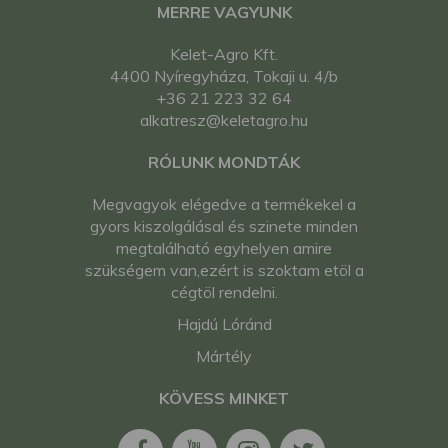
MERRE VAGYUNK
Kelet-Agro Kft.
4400 Nyíregyháza, Tokaji u. 4/b
+36 21 223 32 64
alkatresz@keletagro.hu
RÓLUNK MONDTÁK
Megvagyok elégedve a termékekel a
gyors kiszolgálásal és szinete minden
megtalálható egyhelyen amire
szükségem van,ezért is szoktam etöl a
cégtöl rendelni.
Hajdú Lóránd
Mártély
KÖVESS MINKET