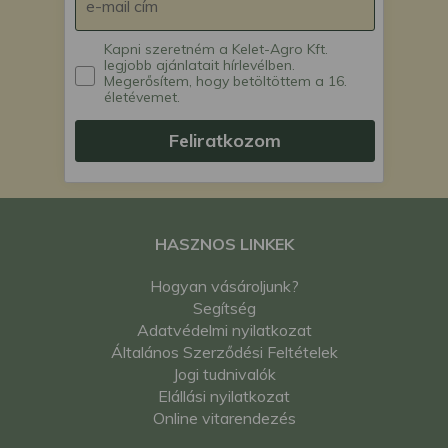
Kapni szeretném a Kelet-Agro Kft.
legjobb ajánlatait hírlevélben.
Megerősítem, hogy betöltöttem a 16.
életévemet.
Feliratkozom
HASZNOS LINKEK
Hogyan vásároljunk?
Segítség
Adatvédelmi nyilatkozat
Általános Szerződési Feltételek
Jogi tudnivalók
Elállási nyilatkozat
Online vitarendezés