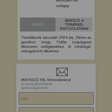
Monosem NX
vetőgép
Monosem MECA
vetőgép
KÉRDEZZ A
LEÍRÁS
TERMÉKKEL
KAPCSOLATBAN!
Tömítőkerék tárcsafél (7074.1b), 25mm-es
gumihoz (nagy 7140a csapágyas)
Monosem vetőgépekhez. Jó minőségű,
utángyártott alkatrész.
IRATKOZZ FEL hírlevelünkre!
Értesülj akcióinkról,
újdonságainkról.